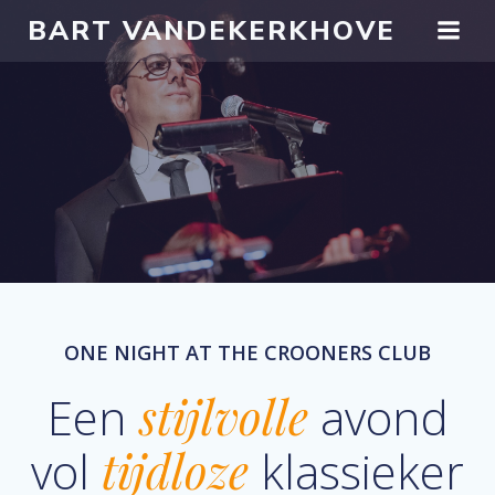
Skip
BART VANDEKERKHOVE
to
content
ONE NIGHT AT THE CROONERS CLUB
Een
stijlvolle
avond
vol
tijdloze
klassieker