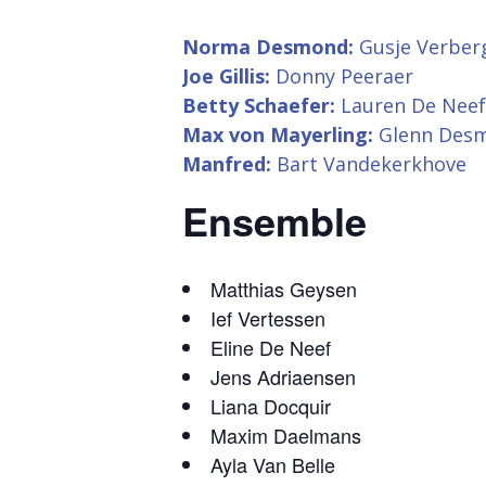
Norma Desmond:
Gusje Verber
Joe Gillis:
Donny Peeraer
Betty Schaefer:
Lauren De Neef
Max von Mayerling:
Glenn Des
Manfred:
Bart Vandekerkhove
Ensemble
Matthias Geysen
Ief Vertessen
Eline De Neef
Jens Adriaensen
Liana Docquir
Maxim Daelmans
Ayla Van Belle